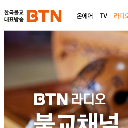
온에어
TV
라디