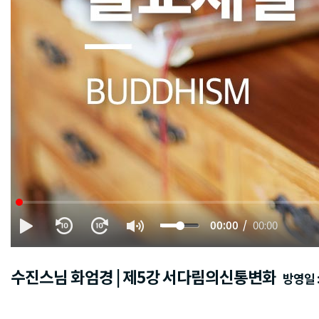
00:00
00:00
수진스님 화엄경 | 제5강 서다림의신통변화
방영일 : 