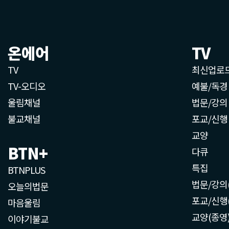
온에어
TV
TV
최신업로
TV-오디오
예불/독경
울림채널
법문/강의
불교채널
포교/신행
교양
BTN+
다큐
특집
BTNPLUS
법문/강의
오늘의법문
포교/신행
마음울림
교양(종영
이야기불교