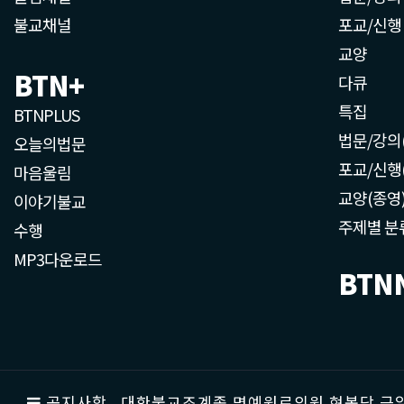
불교채널
포교/신행
교양
BTN+
다큐
특집
BTNPLUS
법문/강의
오늘의법문
포교/신행
마음울림
교양(종영
이야기불교
주제별 분
수행
MP3다운로드
BTN
공지사항
대한불교조계종 명예원로의원 현봉당 근일