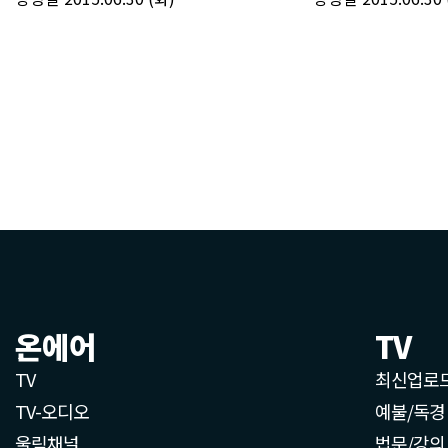
온에어
TV
TV
최신업로
TV-오디오
예불/독경
울림채널
법문/강의