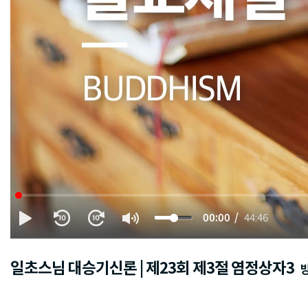
00:00
44:46
일초스님 대승기신론 | 제23회 제3절 염정상자3
방영