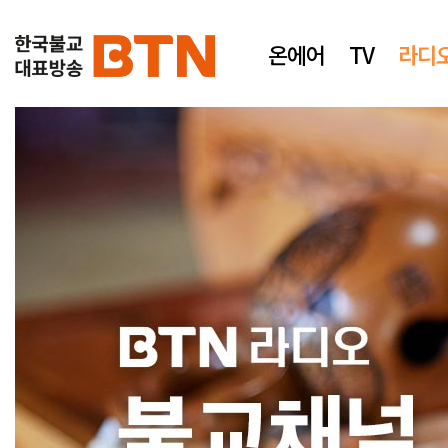
온에어
TV
라디