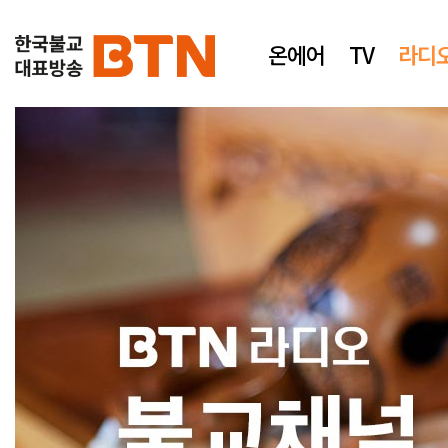
온에어
TV
라디