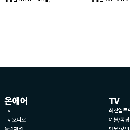
온에어
TV
TV
최신업로
TV-오디오
예불/독경
울림채널
법문/강의