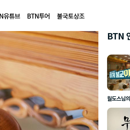
TN유튜브
BTN투어
불국토상조
BTN
월도스님의