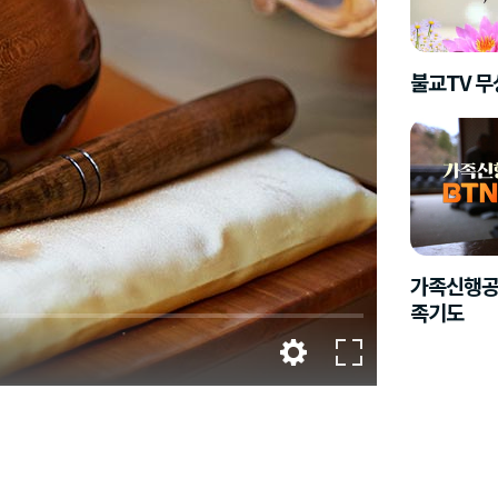
불교TV 
가족신행공
족기도