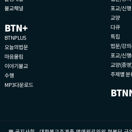
불교채널
포교/신행
교양
BTN+
다큐
특집
BTNPLUS
법문/강의
오늘의법문
포교/신행
마음울림
교양(종영
이야기불교
주제별 분
수행
MP3다운로드
BTN
공지사항
대한불교조계종 명예원로의원 현봉당 근일