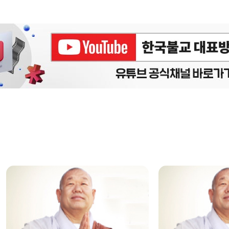
에피소드
구간반복 북마크
책갈피 북마크
설
정