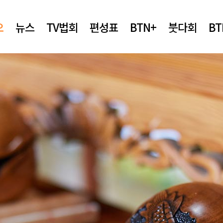
오
뉴스
TV법회
편성표
BTN+
붓다회
B