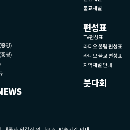
불교채널
편성표
TV편성표
(종영)
라디오 울림 편성표
(종영)
라디오 불교 편성표
)
지역채널 안내
류
붓다회
NEWS
 대종사 영결식 및 다비식 방송시간 안내