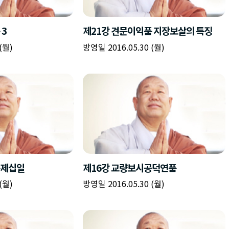
책
구
플
이름
이름
이름
갈
간
레
피
반
이
주소
시간
시작시간
확인
입
복
리
확인
력
입
스
닫기
이미지
종료시간
닫기
력
트
추
설명
가
확인
닫기