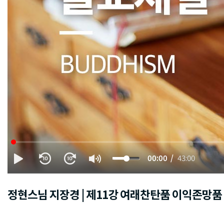
00:00
43:00
정현스님 지장경 | 제11강 여래찬탄품 이익존망품