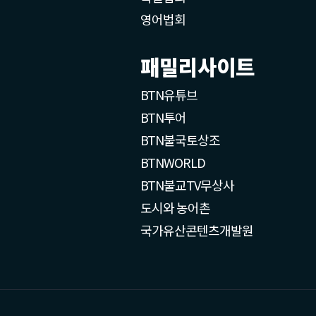
영어법회
패밀리사이트
BTN유튜브
BTN투어
BTN불국토상조
BTNWORLD
BTN불교TV무상사
도시와 농어촌
국가유산콘텐츠개발원