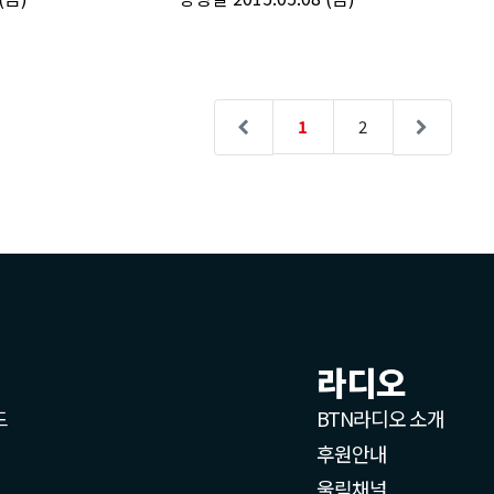
라디오
드
BTN라디오 소개
후원안내
울림채널