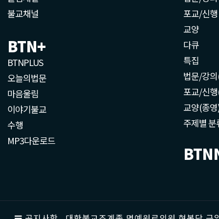
불교채널
포교/신행
교양
BTN+
다큐
특집
BTNPLUS
법문/강의
오늘의법문
포교/신행
마음울림
교양(종영
이야기불교
주제별 분
수행
MP3다운로드
BTN
공지사항
대한불교조계종 명예원로의원 현봉당 근일