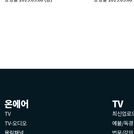
온에어
TV
TV
최신업로
TV-오디오
예불/독경
울림채널
법문/강의