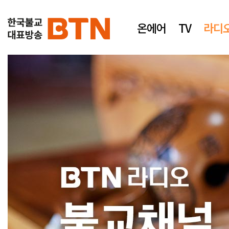
온에어
TV
라디