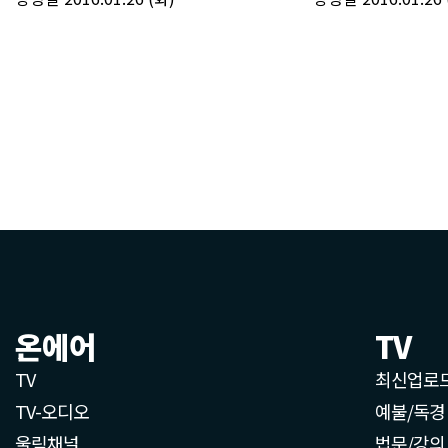
온에어
TV
TV
최신업로
TV-오디오
예불/독경
울림채널
법문/강의