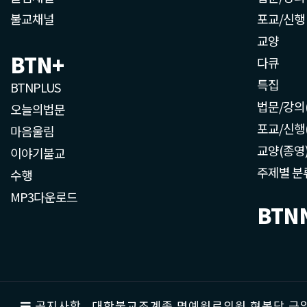
불교채널
포교/신행
교양
BTN+
다큐
특집
BTNPLUS
법문/강의
오늘의법문
포교/신행
마음울림
교양(종영
이야기불교
주제별 분
수행
MP3다운로드
BTN
공지사항
대한불교조계종 명예원로의원 현봉당 근일