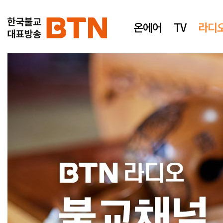
온에어
TV
라디