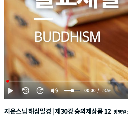
00:00
23:56
지운스님 해심밀경 | 제30강 승의제상품 12
방영일 : 