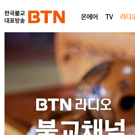
온에어
TV
라디