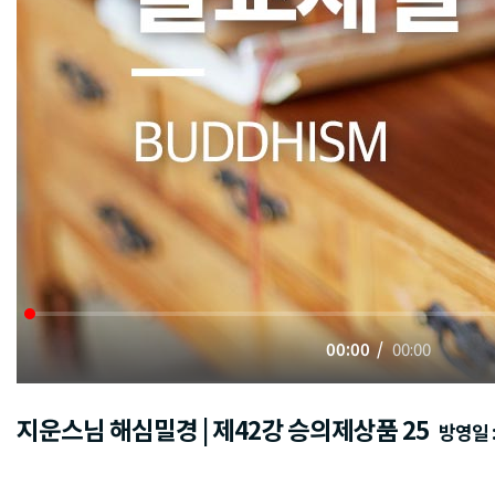
00:00
00:00
지운스님 해심밀경 | 제42강 승의제상품 25
방영일 : 