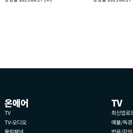
온에어
TV
TV
최신업로
TV-오디오
예불/독경
울림채널
법문/강의