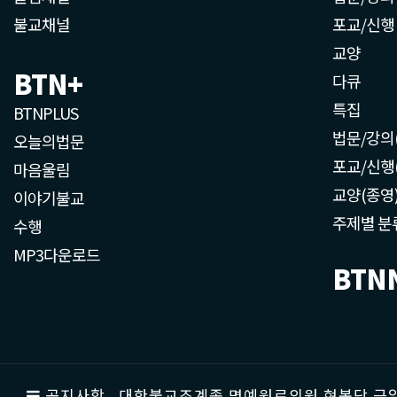
불교채널
포교/신행
교양
BTN+
다큐
특집
BTNPLUS
법문/강의
오늘의법문
포교/신행
마음울림
교양(종영
이야기불교
주제별 분
수행
MP3다운로드
BTN
공지사항
대한불교조계종 명예원로의원 현봉당 근일