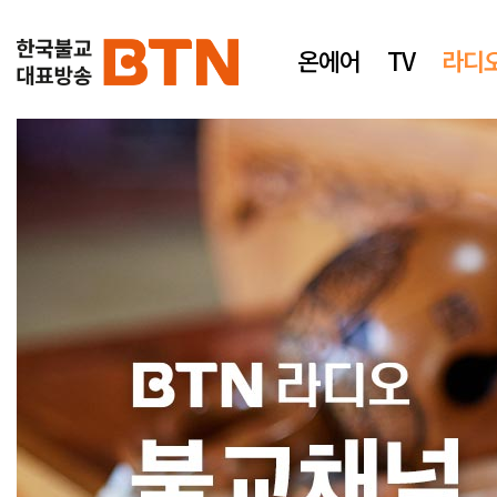
온에어
TV
라디