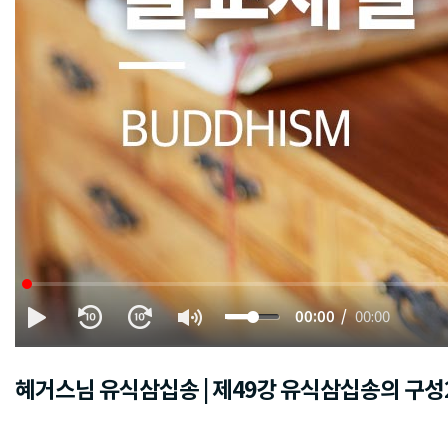
00:00
00:00
혜거스님 유식삼십송 | 제49강 유식삼십송의 구성