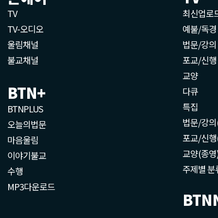
TV
최신업로
TV-오디오
예불/독경
울림채널
법문/강의
불교채널
포교/신행
교양
BTN+
다큐
특집
BTNPLUS
법문/강의
오늘의법문
포교/신행
마음울림
교양(종영
이야기불교
주제별 분
수행
MP3다운로드
BTN