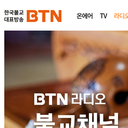
온에어
TV
라디