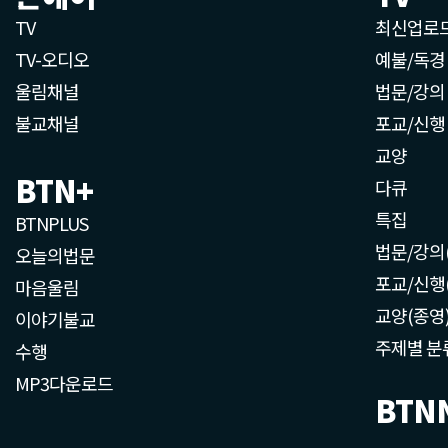
TV
최신업로
TV-오디오
예불/독경
울림채널
법문/강의
불교채널
포교/신행
교양
BTN+
다큐
특집
BTNPLUS
법문/강의
오늘의법문
포교/신행
마음울림
교양(종영
이야기불교
주제별 분
수행
MP3다운로드
BTN