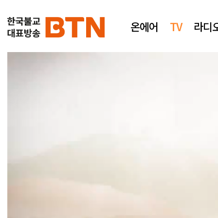
온에어
TV
라디