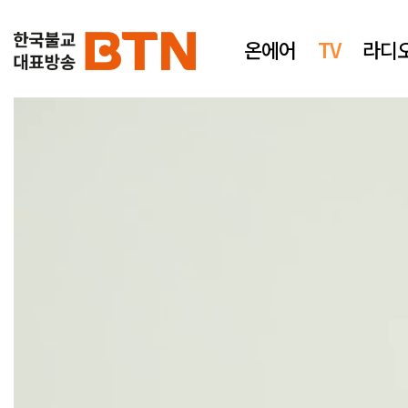
온에어
TV
라디