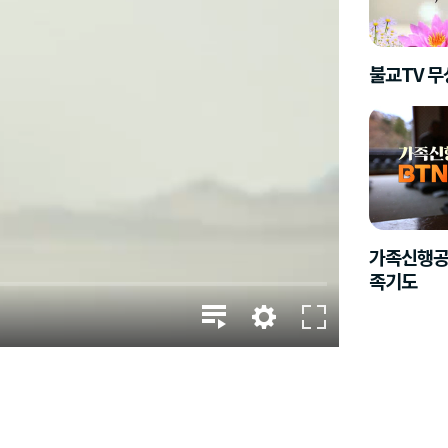
불교TV 
가족신행공
족기도