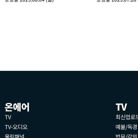
온에어
TV
TV
최신업로
TV-오디오
예불/독경
울림채널
법문/강의