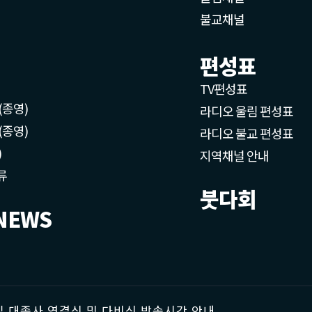
불교채널
편성표
TV편성표
(종영)
라디오 울림 편성표
(종영)
라디오 불교 편성표
)
지역채널 안내
류
붓다회
NEWS
 대종사 영결식 및 다비식 방송시간 안내