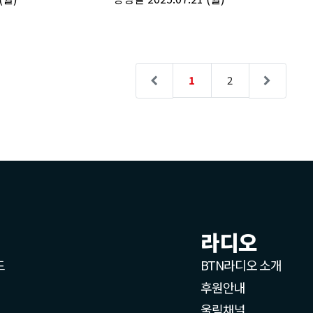
라디오
드
BTN라디오 소개
후원안내
울림채널