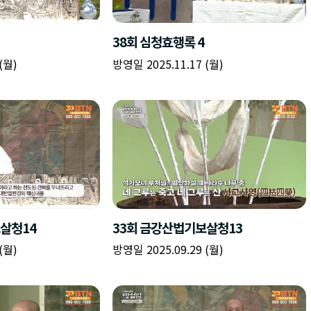
책
구
플
이름
이름
이름
갈
간
레
피
반
이
주소
시간
시작시간
확인
입
복
리
확인
력
입
스
닫기
이미지
종료시간
닫기
력
트
추
설명
가
확인
닫기