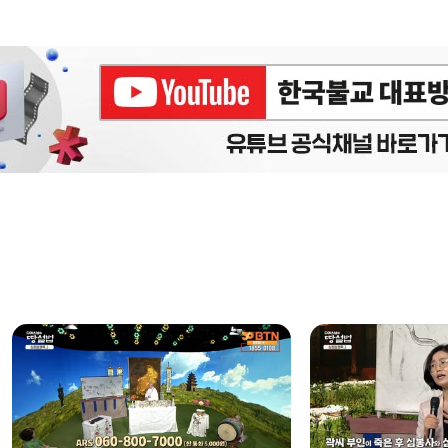
에피소드
구간반복 북마크
책갈피 북마크
설
정