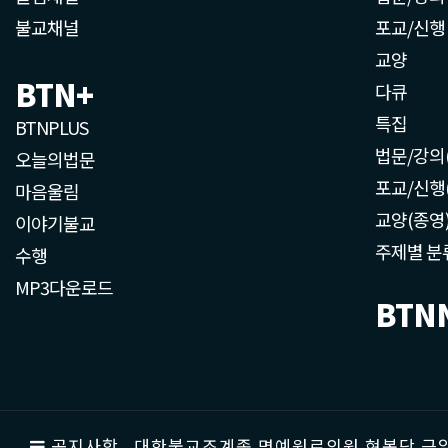
불교채널
포교/신행
교양
BTN+
다큐
특집
BTNPLUS
법문/강의
오늘의법문
포교/신행
마음울림
교양(종영
이야기불교
주제별 분
수행
MP3다운로드
BTN
공지사항
대한불교조계종 명예원로의원 현봉당 근일