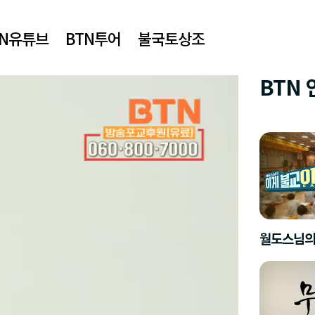
TN유튜브
BTN투어
불국토상조
BTN
월도스님의