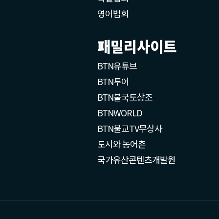
영어법회
패밀리사이트
BTN유튜브
BTN투어
BTN불국토상조
BTNWORLD
BTN불교TV무상사
도시와 농어촌
국가유산콘텐츠개발원