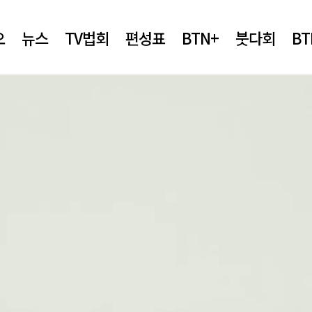
오
뉴스
TV법회
편성표
BTN+
붓다회
B