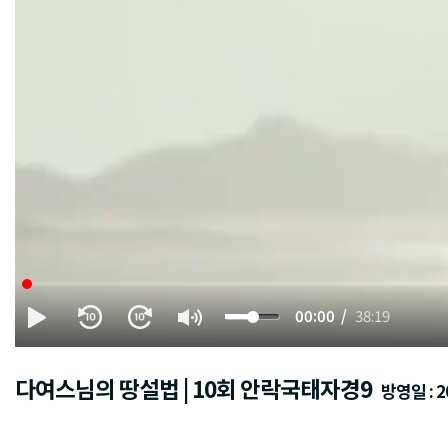
00:00
38:19
다여스님의 땅설법 | 10회 안락국태자경9
방영일 : 20