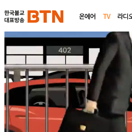
온에어
TV
라디