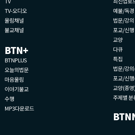
TV
최신업로
TV-오디오
예불/독경
울림채널
법문/강의
불교채널
포교/신행
교양
BTN+
다큐
특집
BTNPLUS
법문/강의
오늘의법문
포교/신행
마음울림
교양(종영
이야기불교
주제별 분
수행
MP3다운로드
BTN