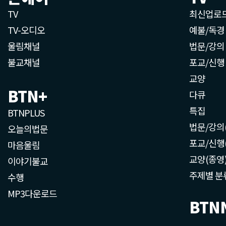
TV
최신업로
TV-오디오
예불/독경
울림채널
법문/강의
불교채널
포교/신행
교양
BTN+
다큐
특집
BTNPLUS
법문/강의
오늘의법문
포교/신행
마음울림
교양(종영
이야기불교
주제별 분
수행
MP3다운로드
BTN