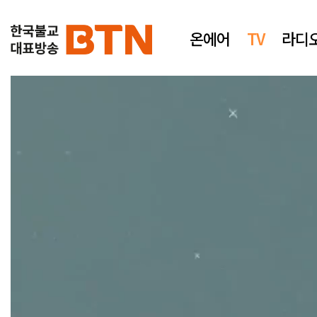
온에어
TV
라디