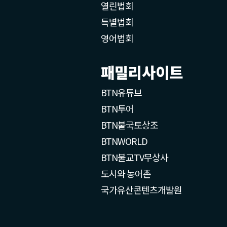
열린법회
특별법회
영어법회
패밀리사이트
BTN유튜브
BTN투어
BTN불국토상조
BTNWORLD
BTN불교TV무상사
도시와 농어촌
국가유산콘텐츠개발원