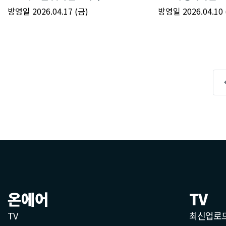
온에어
TV
TV
최신업로