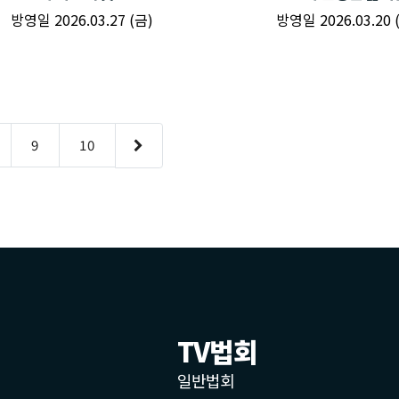
TV법회
일반법회