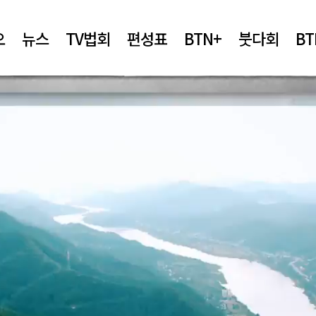
오
뉴스
TV법회
편성표
BTN+
붓다회
B