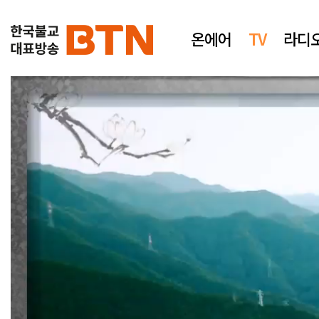
온에어
TV
라디