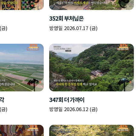
책
구
플
이름
이름
이름
갈
간
레
피
반
이
주소
시간
시작시간
확인
입
복
리
확인
력
입
스
닫기
이미지
종료시간
닫기
력
트
추
설명
가
확인
닫기