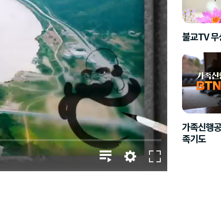
불교TV 
가족신행공
족기도