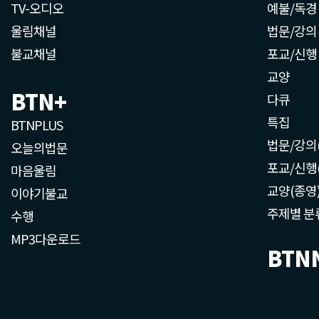
TV-오디오
예불/독경
울림채널
법문/강의
불교채널
포교/신행
교양
BTN+
다큐
특집
BTNPLUS
법문/강의
오늘의법문
포교/신행
마음울림
교양(종영
이야기불교
주제별 분
수행
MP3다운로드
BTN