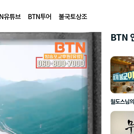
TN유튜브
BTN투어
불국토상조
BTN
월도스님의