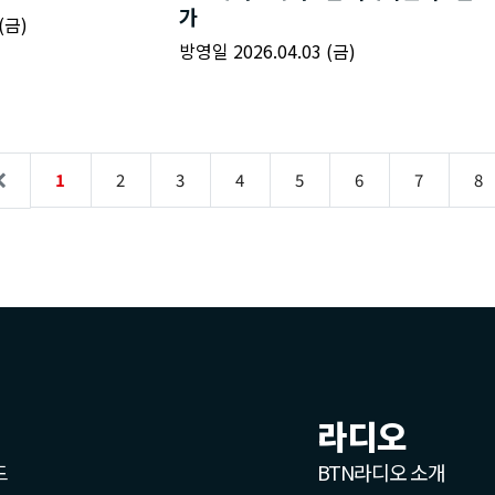
라디오
드
BTN라디오 소개