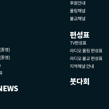
후원안내
울림채널
불교채널
편성표
TV편성표
(종영)
라디오 울림 편성표
(종영)
라디오 불교 편성표
)
지역채널 안내
류
붓다회
NEWS