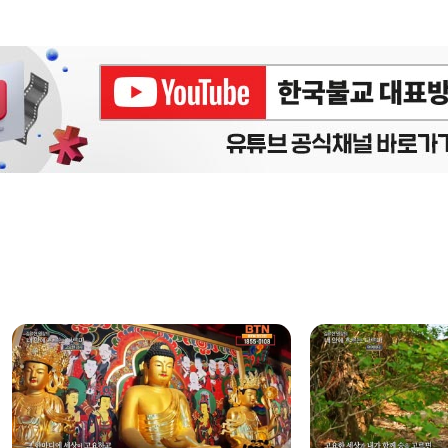
에피소드
구간반복 북마크
책갈피 북마크
설
정