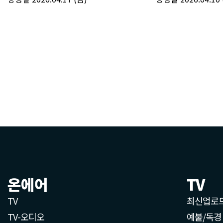
온에어
TV
TV
최신업로
TV-오디오
예불/독경