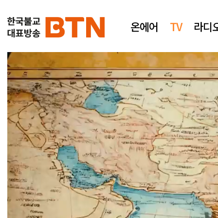
온에어
TV
라디