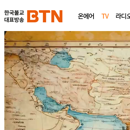
온에어
TV
라디