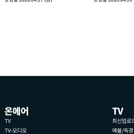
온에어
TV
TV
최신업로
TV-오디오
예불/독경