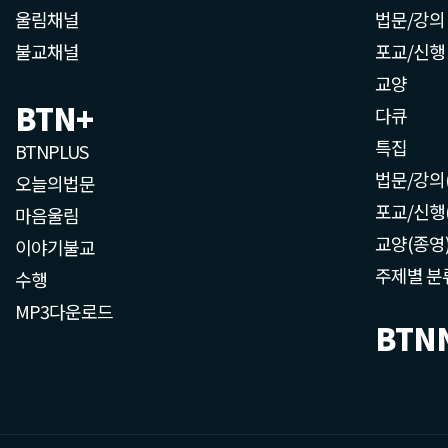
울림채널
법문/강의
불교채널
포교/신행
교양
BTN+
다큐
특집
BTNPLUS
법문/강의
오늘의법문
포교/신행
마음울림
교양(종영
이야기불교
주제별 분
수행
MP3다운로드
BTN