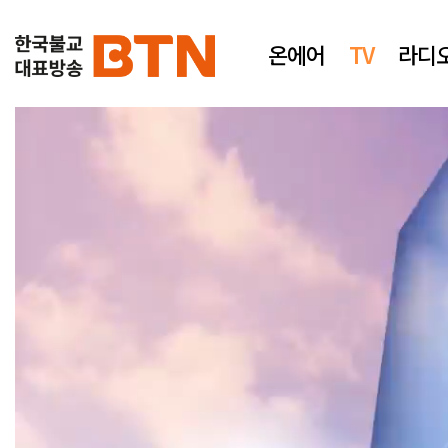
온에어
TV
라디