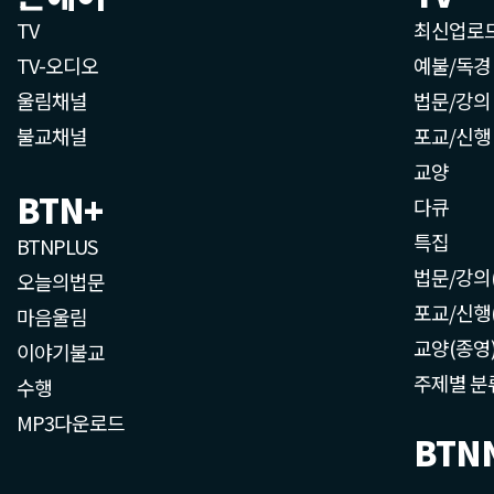
TV
최신업로
TV-오디오
예불/독경
울림채널
법문/강의
불교채널
포교/신행
교양
BTN+
다큐
특집
BTNPLUS
법문/강의
오늘의법문
포교/신행
마음울림
교양(종영
이야기불교
주제별 분
수행
MP3다운로드
BTN