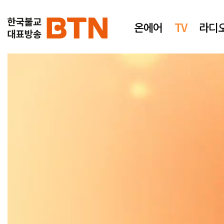
온에어
TV
라디