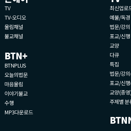
TV
최신업로
TV-오디오
예불/독경
울림채널
법문/강의
불교채널
포교/신행
교양
BTN+
다큐
특집
BTNPLUS
법문/강의
오늘의법문
포교/신행
마음울림
교양(종영
이야기불교
주제별 분
수행
MP3다운로드
BTN