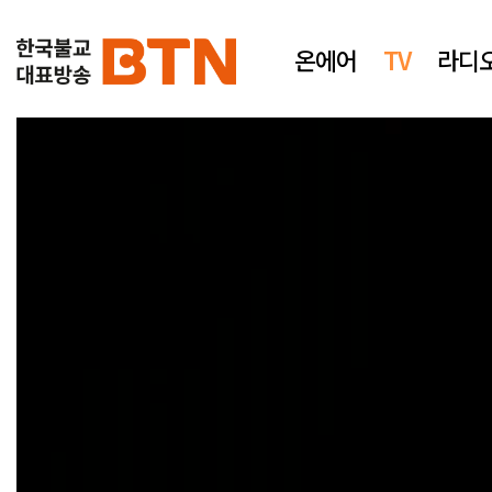
온에어
TV
라디