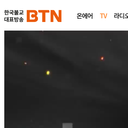
온에어
TV
라디