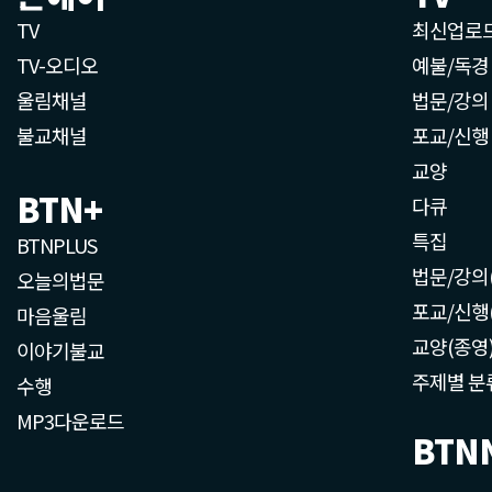
TV
최신업로
TV-오디오
예불/독경
울림채널
법문/강의
불교채널
포교/신행
교양
BTN+
다큐
특집
BTNPLUS
법문/강의
오늘의법문
포교/신행
마음울림
교양(종영
이야기불교
주제별 분
수행
MP3다운로드
BTN