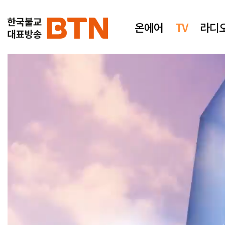
온에어
TV
라디