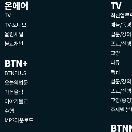
온에어
TV
TV
최신업로
TV-오디오
예불/독경
울림채널
법문/강의
불교채널
포교/신행
교양
BTN+
다큐
특집
BTNPLUS
법문/강의
오늘의법문
포교/신행
마음울림
교양(종영
이야기불교
주제별 분
수행
MP3다운로드
BTN