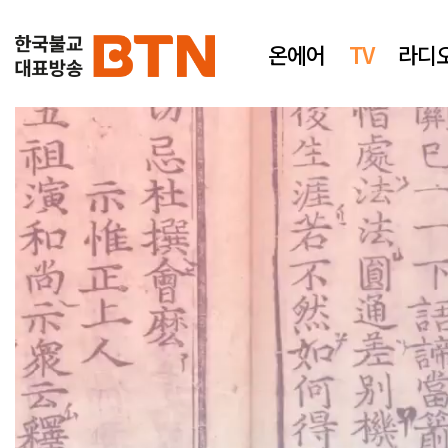
온에어
TV
라디