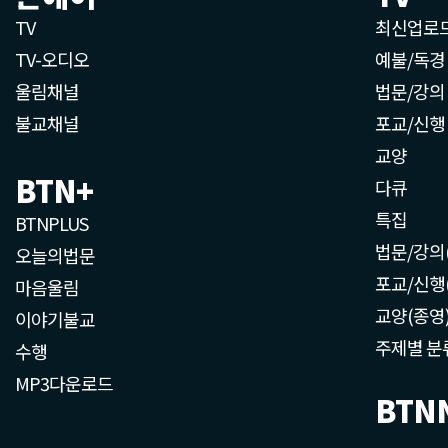
TV
최신업로
TV-오디오
예불/독경
울림채널
법문/강의
불교채널
포교/신행
교양
BTN+
다큐
특집
BTNPLUS
법문/강의
오늘의법문
포교/신행
마음울림
교양(종영
이야기불교
주제별 분
수행
MP3다운로드
BTN