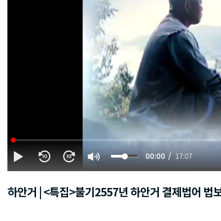
00:00
17:07
하안거 | <특집>불기2557년 하안거 결제법어 