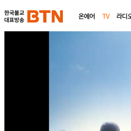
온에어
TV
라디