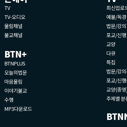
TV
최신업로
TV-오디오
예불/독경
울림채널
법문/강의
불교채널
포교/신행
교양
BTN+
다큐
특집
BTNPLUS
법문/강의
오늘의법문
포교/신행
마음울림
교양(종영
이야기불교
주제별 분
수행
MP3다운로드
BTN