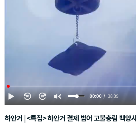
00:00
38:39
하안거 | <특집> 하안거 결제 법어 고불총림 백