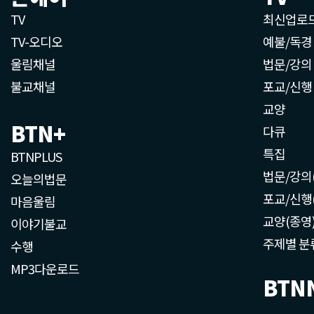
TV
최신업로
TV-오디오
예불/독경
울림채널
법문/강의
불교채널
포교/신행
교양
BTN+
다큐
특집
BTNPLUS
법문/강의
오늘의법문
포교/신행
마음울림
교양(종영
이야기불교
주제별 분
수행
MP3다운로드
BTN