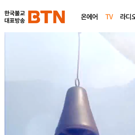
온에어
TV
라디