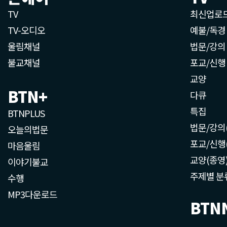
TV
최신업로
TV-오디오
예불/독경
울림채널
법문/강의
불교채널
포교/신행
교양
BTN+
다큐
특집
BTNPLUS
법문/강의
오늘의법문
포교/신행
마음울림
교양(종영
이야기불교
주제별 분
수행
MP3다운로드
BTN