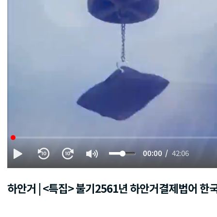
00:00
42:06
하안거 | <특집> 불기2561년 하안거결제법어 