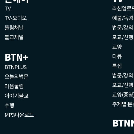
TV
최신업로
TV-오디오
예불/독경
울림채널
법문/강의
불교채널
포교/신행
교양
BTN+
다큐
특집
BTNPLUS
법문/강의
오늘의법문
포교/신행
마음울림
교양(종영
이야기불교
주제별 분
수행
MP3다운로드
BTN