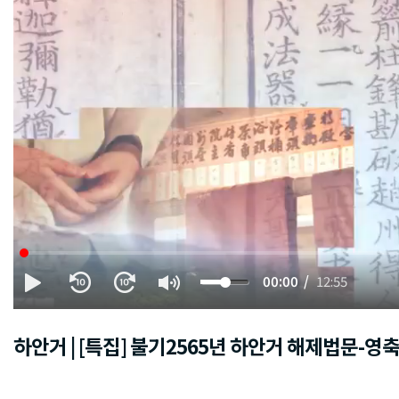
00:00
12:55
하안거 | [특집] 불기2565년 하안거 해제법문-