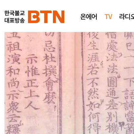
온에어
TV
라디