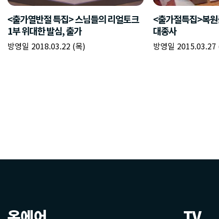
온에어
TV