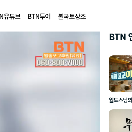
TN유튜브
BTN투어
불국토상조
BTN
월도스님의