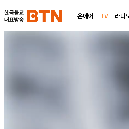
온에어
TV
라디