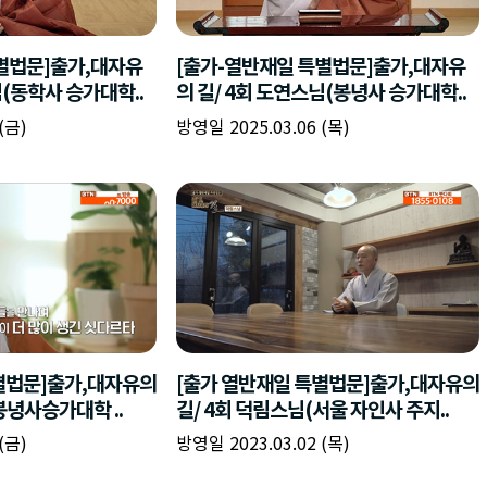
책
구
플
이름
이름
이름
갈
간
레
피
반
이
주소
시간
시작시간
확인
입
복
리
확인
력
입
스
닫기
이미지
종료시간
닫기
력
트
추
설명
가
확인
닫기