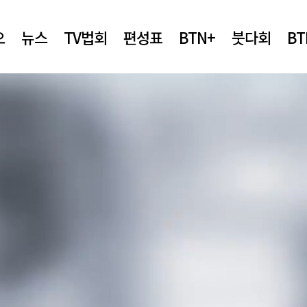
오
뉴스
TV법회
편성표
BTN+
붓다회
B