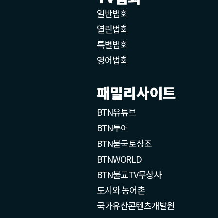
일반법회
열린법회
특별법회
영어법회
패밀리사이트
BTN유튜브
BTN투어
BTN불국토상조
BTNWORLD
BTN불교TV무상사
도시와 농어촌
국가유산콘텐츠개발원