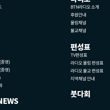
드
BTN라디오 소개
후원안내
울림채널
불교채널
편성표
TV편성표
(종영)
라디오 울림 편성표
(종영)
라디오 불교 편성표
)
지역채널 안내
류
붓다회
NEWS