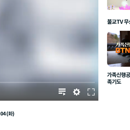
불교TV 
가족신행공
족기도
04 (화)