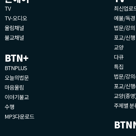
TV
최신업로
TV-오디오
예불/독경
울림채널
법문/강의
불교채널
포교/신행
교양
BTN+
다큐
특집
BTNPLUS
법문/강의
오늘의법문
포교/신행
마음울림
교양(종영
이야기불교
주제별 분
수행
MP3다운로드
BTN