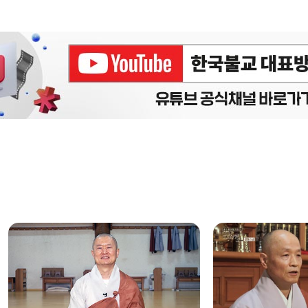
에피소드
구간반복 북마크
책갈피 북마크
설
정