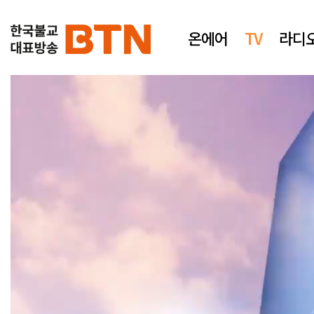
온에어
TV
라디