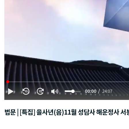
00:00
24:07
법문 | [특집] 을사년(음)11월 성담사 해운정사