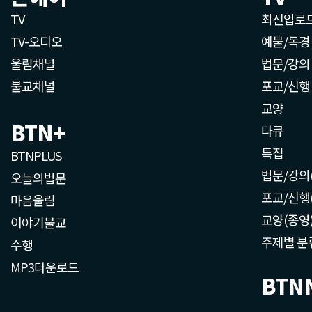
TV
최신업로
TV-오디오
예불/독경
울림채널
법문/강의
불교채널
포교/신행
교양
BTN+
다큐
특집
BTNPLUS
법문/강의
오늘의법문
포교/신행
마음울림
교양(종영
이야기불교
주제별 분
수행
MP3다운로드
BTN