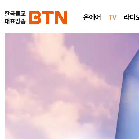
온에어
TV
라디