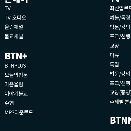
TV
최신업로
TV-오디오
예불/독경
울림채널
법문/강의
불교채널
포교/신행
교양
BTN+
다큐
특집
BTNPLUS
법문/강의
오늘의법문
포교/신행
마음울림
교양(종영
이야기불교
주제별 분
수행
MP3다운로드
BTN