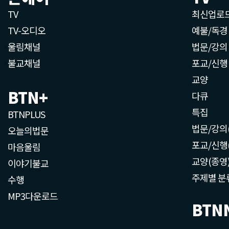
TV
최신업로
TV-오디오
예불/독경
울림채널
법문/강의
불교채널
포교/신행
교양
BTN+
다큐
특집
BTNPLUS
법문/강의
오늘의법문
포교/신행
마음울림
교양(종영
이야기불교
주제별 분
수행
MP3다운로드
BTN