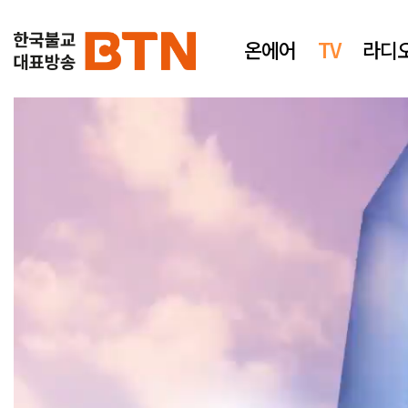
온에어
TV
라디