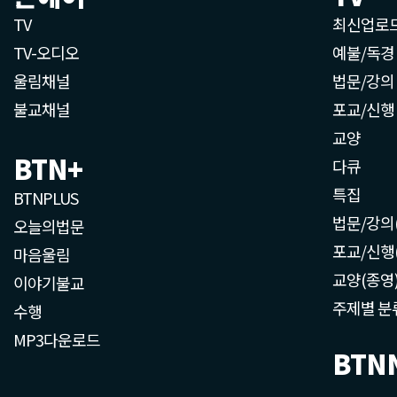
TV
최신업로
TV-오디오
예불/독경
울림채널
법문/강의
불교채널
포교/신행
교양
BTN+
다큐
특집
BTNPLUS
법문/강의
오늘의법문
포교/신행
마음울림
교양(종영
이야기불교
주제별 분
수행
MP3다운로드
BTN