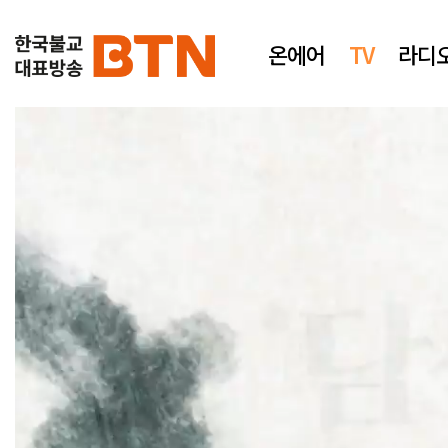
온에어
TV
라디