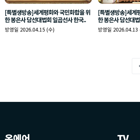
온에어
TV