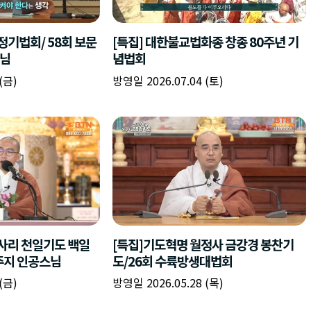
책
구
플
이름
이름
이름
갈
간
레
피
반
이
주소
시간
시작시간
확인
입
복
리
확인
력
입
스
닫기
이미지
종료시간
닫기
력
트
추
설명
가
확인
닫기