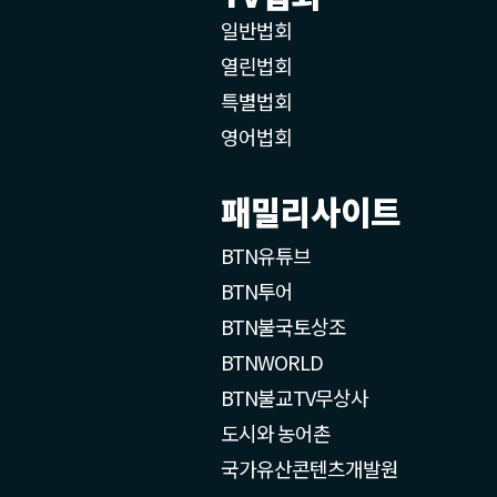
일반법회
열린법회
특별법회
영어법회
패밀리사이트
BTN유튜브
BTN투어
BTN불국토상조
BTNWORLD
BTN불교TV무상사
도시와 농어촌
국가유산콘텐츠개발원