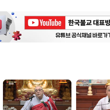
에피소드
구간반복 북마크
책갈피 북마크
설
정