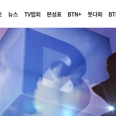
오
뉴스
TV법회
편성표
BTN+
붓다회
B