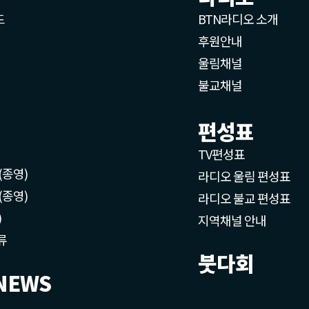
드
BTN라디오 소개
후원안내
울림채널
불교채널
편성표
TV편성표
(종영)
라디오 울림 편성표
(종영)
라디오 불교 편성표
)
지역채널 안내
류
붓다회
NEWS