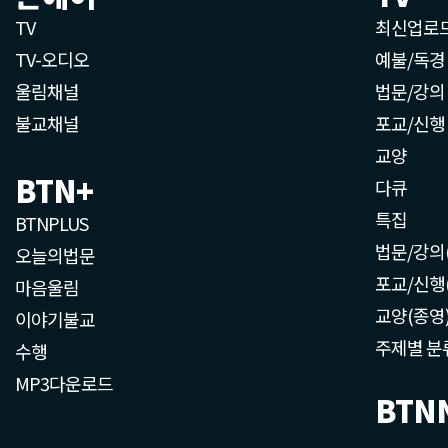
TV
최신업로
TV-오디오
예불/독경
울림채널
법문/강의
불교채널
포교/신행
교양
BTN+
다큐
특집
BTNPLUS
법문/강의
오늘의법문
포교/신행
마음울림
교양(종영
이야기불교
주제별 분
수행
MP3다운로드
BTN