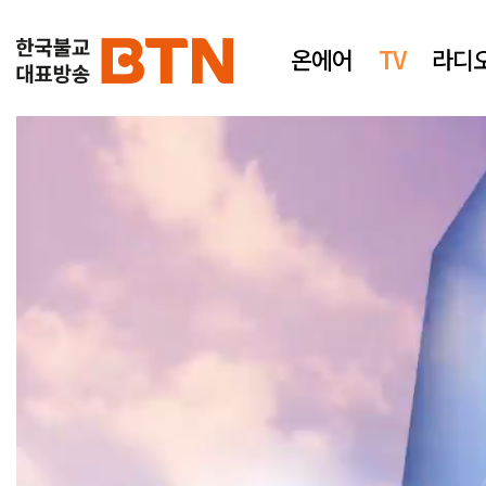
온에어
TV
라디