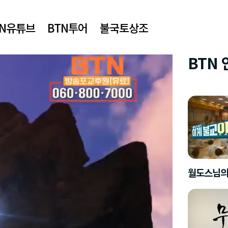
TN유튜브
BTN투어
불국토상조
BTN
월도스님의