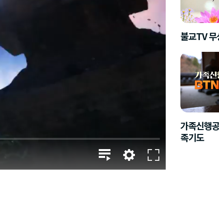
불교TV 
가족신행공
족기도