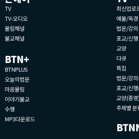
TV
최신업로
TV-오디오
예불/독경
울림채널
법문/강의
불교채널
포교/신행
교양
BTN+
다큐
특집
BTNPLUS
법문/강의
오늘의법문
포교/신행
마음울림
교양(종영
이야기불교
주제별 분
수행
MP3다운로드
BTN