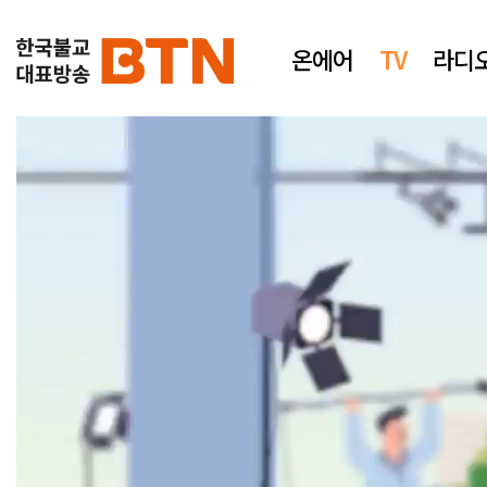
온에어
TV
라디