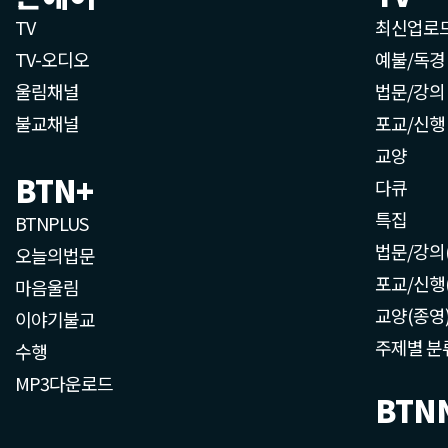
TV
최신업로
TV-오디오
예불/독경
울림채널
법문/강의
불교채널
포교/신행
교양
BTN+
다큐
특집
BTNPLUS
법문/강의
오늘의법문
포교/신행
마음울림
교양(종영
이야기불교
주제별 분
수행
MP3다운로드
BTN