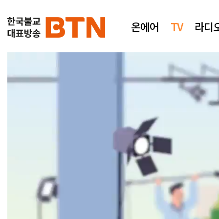
온에어
TV
라디