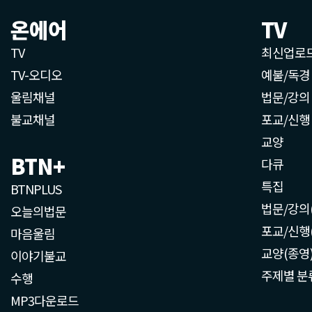
온에어
TV
TV
최신업로
TV-오디오
예불/독경
울림채널
법문/강의
불교채널
포교/신행
교양
BTN+
다큐
특집
BTNPLUS
법문/강의
오늘의법문
포교/신행
마음울림
교양(종영
이야기불교
주제별 분
수행
MP3다운로드