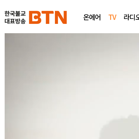
온에어
TV
라디