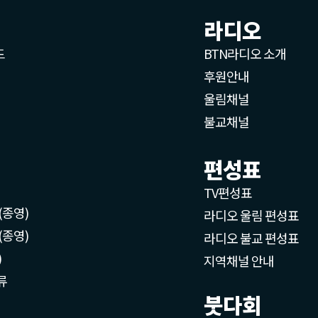
라디오
드
BTN라디오 소개
후원안내
울림채널
불교채널
편성표
TV편성표
(종영)
라디오 울림 편성표
(종영)
라디오 불교 편성표
)
지역채널 안내
류
붓다회