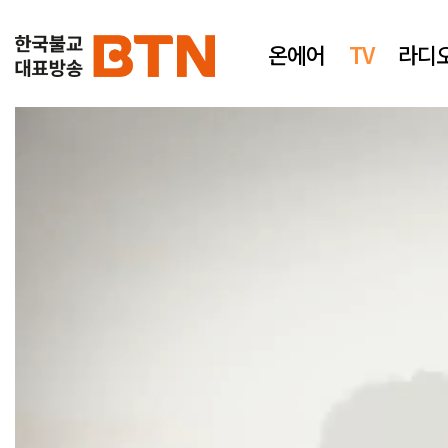
온에어
TV
라디