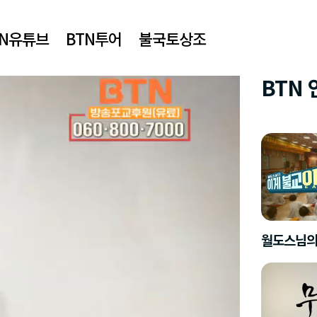
TN유튜브
BTN투어
불국토상조
BTN
월도스님의