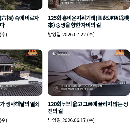
책
구
플
이름
이름
이름
갈
간
레
피
반
이
주소
시간
시작시간
확인
입
복
리
확인
력
입
스
닫기
이미지
종료시간
닫기
력
트
추
설명
가
확인
닫기