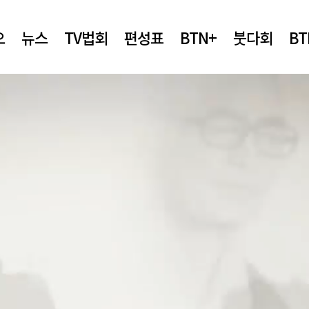
오
뉴스
TV법회
편성표
BTN+
붓다회
B