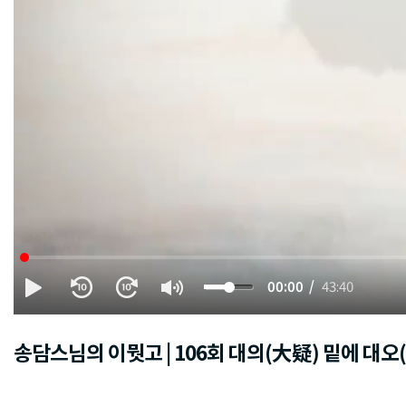
00:00
43:40
송담스님의 이뭣고 | 106회 대의(大疑) 밑에 대