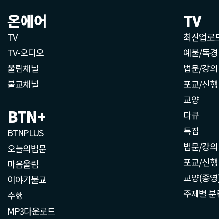
온에어
TV
TV
최신업로
TV-오디오
예불/독경
울림채널
법문/강의
불교채널
포교/신행
교양
BTN+
다큐
특집
BTNPLUS
법문/강의
오늘의법문
포교/신행
마음울림
교양(종영
이야기불교
주제별 분
수행
MP3다운로드