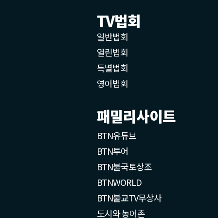
TV법회
일반법회
열린법회
특별법회
영어법회
패밀리사이트
BTN유튜브
BTN투어
BTN불국토상조
BTNWORLD
BTN불교TV무상사
도시와 농어촌