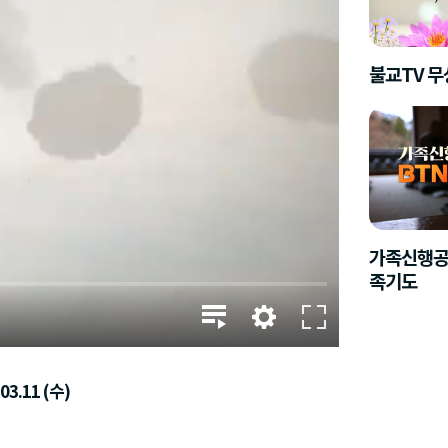
불교TV 
가족신행공
족기도
03.11 (수)