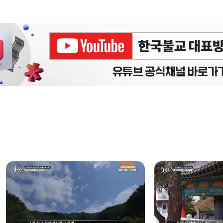
에피소드
구간반복 북마크
책갈피 북마크
설
정