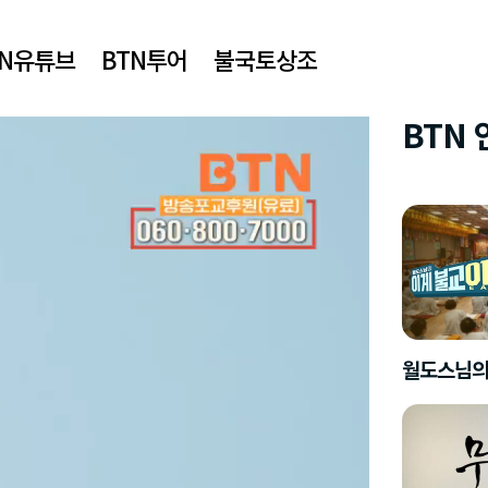
TN유튜브
BTN투어
불국토상조
BTN
월도스님의