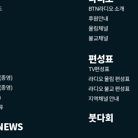
드
BTN라디오 소개
후원안내
울림채널
불교채널
편성표
TV편성표
(종영)
라디오 울림 편성표
(종영)
라디오 불교 편성표
)
지역채널 안내
류
붓다회
NEWS