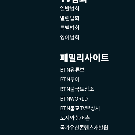
일반법회
열린법회
특별법회
영어법회
패밀리사이트
BTN유튜브
BTN투어
BTN불국토상조
BTNWORLD
BTN불교TV무상사
도시와 농어촌
국가유산콘텐츠개발원