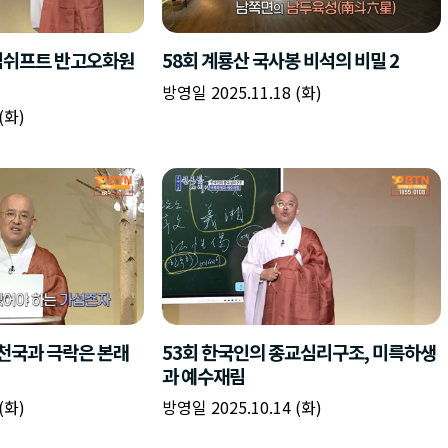
책
구
플
이름
이름
이름
갈
간
레
피
반
이
주소
시간
시작시간
확인
입
복
리
확인
력
입
스
닫기
이미지
종료시간
닫기
력
트
추
설명
가
확인
닫기