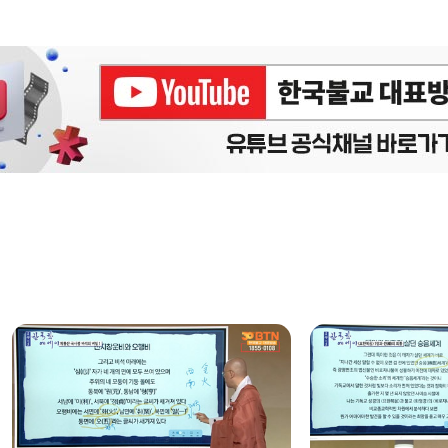
에피소드
구간반복 북마크
책갈피 북마크
설
정