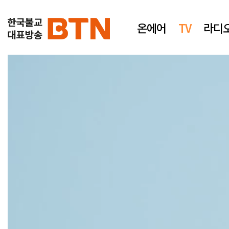
온에어
TV
라디