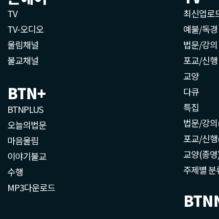
TV
최신업로
TV-오디오
예불/독경
울림채널
법문/강의
불교채널
포교/신행
교양
BTN+
다큐
특집
BTNPLUS
법문/강의
오늘의법문
포교/신행
마음울림
교양(종영
이야기불교
주제별 분
수행
MP3다운로드
BTN