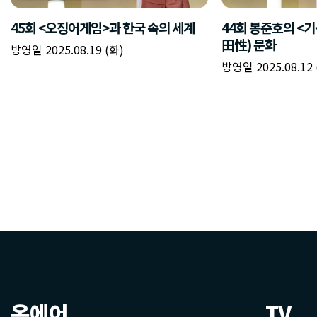
온에어
TV