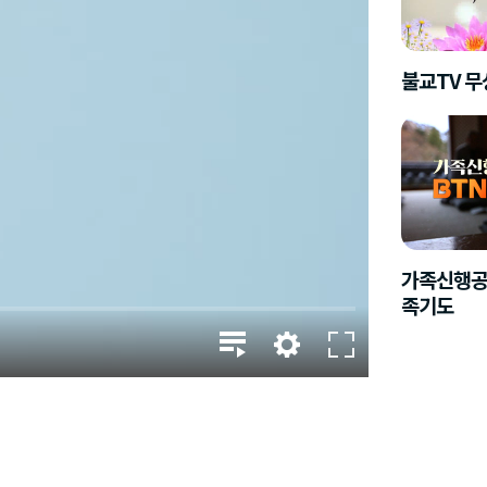
불교TV 
가족신행공
족기도