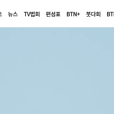
오
뉴스
TV법회
편성표
BTN+
붓다회
B