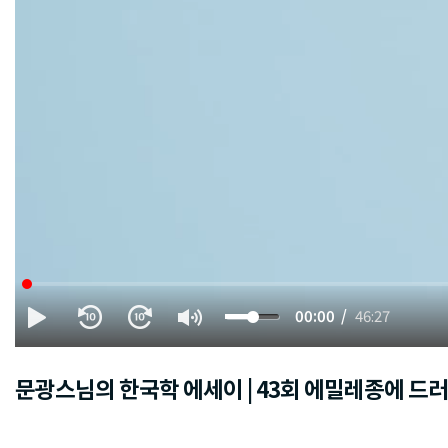
00:00
46:27
문광스님의 한국학 에세이 | 43회 에밀레종에 드