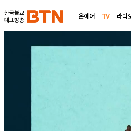
온에어
TV
라디