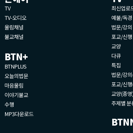
TV
최신업로
TV-오디오
예불/독경
울림채널
법문/강의
불교채널
포교/신행
교양
BTN+
다큐
특집
BTNPLUS
법문/강의
오늘의법문
포교/신행
마음울림
교양(종영
이야기불교
주제별 분
수행
MP3다운로드
BTN