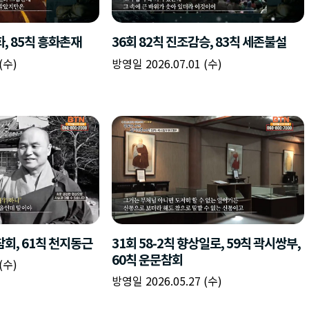
책
구
플
이름
이름
이름
갈
간
레
피
반
이
주소
시간
시작시간
확인
입
복
리
확인
력
입
스
닫기
이미지
종료시간
닫기
력
트
추
설명
가
확인
닫기