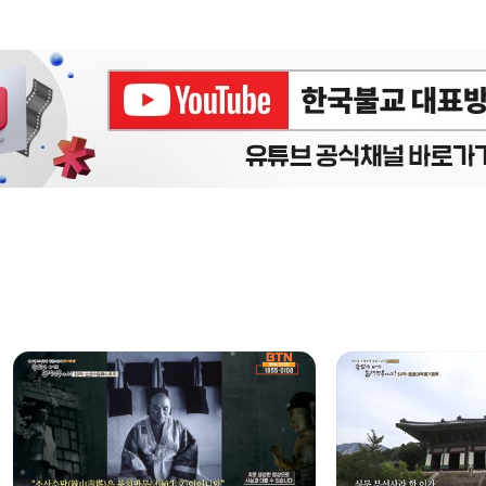
에피소드
구간반복 북마크
책갈피 북마크
설
정