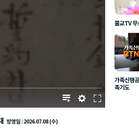
불교TV 
가족신행공
족기도
재
방영일 : 2026.07.08 (수)