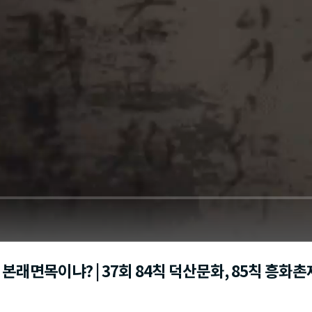
래면목이냐? | 37회 84칙 덕산문화, 85칙 흥화촌