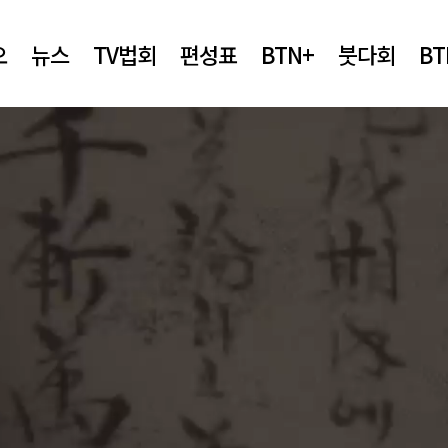
오
뉴스
TV법회
편성표
BTN+
붓다회
B