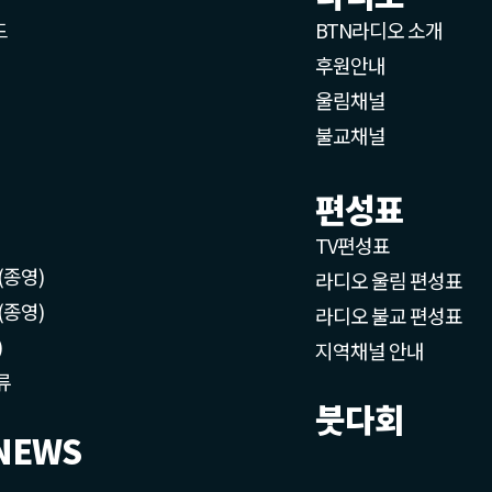
드
BTN라디오 소개
후원안내
울림채널
불교채널
편성표
TV편성표
(종영)
라디오 울림 편성표
(종영)
라디오 불교 편성표
)
지역채널 안내
류
붓다회
NEWS