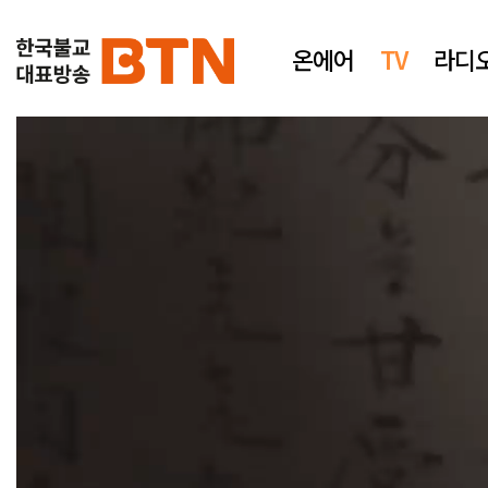
온에어
TV
라디