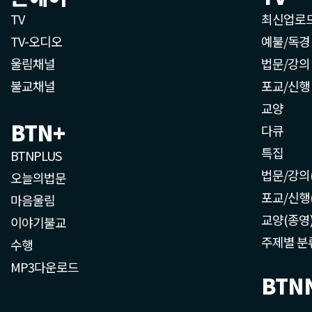
TV
최신업로
TV-오디오
예불/독경
울림채널
법문/강의
불교채널
포교/신행
교양
BTN+
다큐
특집
BTNPLUS
법문/강의
오늘의법문
포교/신행
마음울림
교양(종영
이야기불교
주제별 분
수행
MP3다운로드
BTN