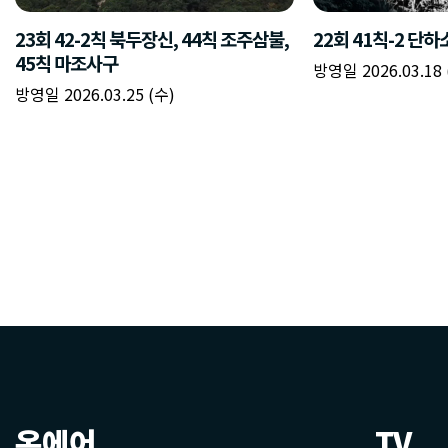
온에어
TV