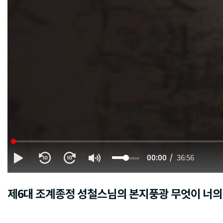
00:00
36:56
제6대 조계종정 성철스님의 본지풍광 무엇이 너의 본