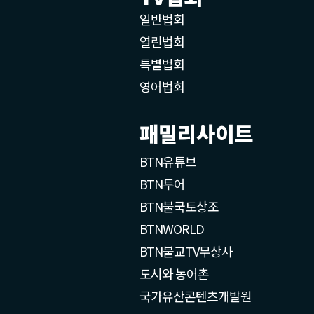
일반법회
열린법회
특별법회
영어법회
패밀리사이트
BTN유튜브
BTN투어
BTN불국토상조
BTNWORLD
BTN불교TV무상사
도시와 농어촌
국가유산콘텐츠개발원