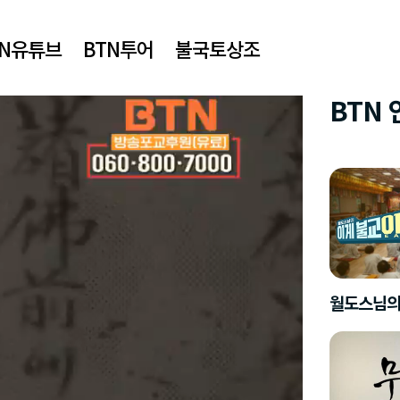
TN유튜브
BTN투어
불국토상조
BTN
월도스님의