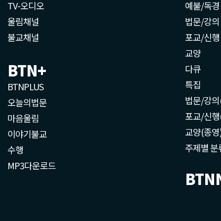
TV-오디오
예불/독경
울림채널
법문/강의
불교채널
포교/신행
교양
BTN+
다큐
특집
BTNPLUS
법문/강의
오늘의법문
포교/신행
마음울림
교양(종영
이야기불교
주제별 분
수행
MP3다운로드
BTN