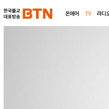
온에어
TV
라디