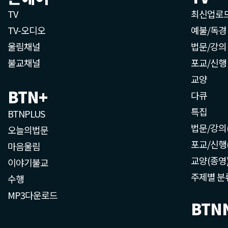
TV
최신업로
TV-오디오
예불/독경
울림채널
법문/강의
불교채널
포교/신행
교양
BTN+
다큐
특집
BTNPLUS
법문/강의
오늘의법문
포교/신행
마음울림
교양(종영
이야기불교
주제별 분
수행
MP3다운로드
BTN