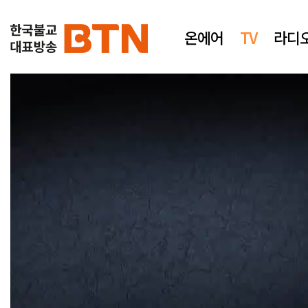
온에어
TV
라디