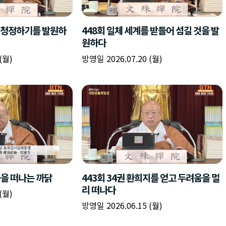
책
구
플
이름
이름
이름
갈
간
레
피
반
이
주소
시간
시작시간
확인
입
복
리
확인
력
입
스
닫기
이미지
종료시간
닫기
력
트
추
설명
가
확인
닫기