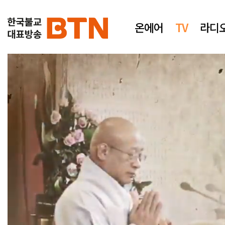
온에어
TV
라디