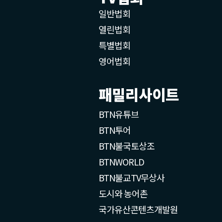
일반법회
열린법회
특별법회
영어법회
패밀리사이트
BTN유튜브
BTN투어
BTN불국토상조
BTNWORLD
BTN불교TV무상사
도시와 농어촌
국가유산콘텐츠개발원