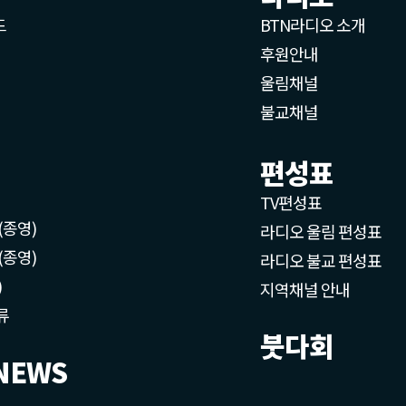
드
BTN라디오 소개
후원안내
울림채널
불교채널
편성표
TV편성표
(종영)
라디오 울림 편성표
(종영)
라디오 불교 편성표
)
지역채널 안내
류
붓다회
NEWS