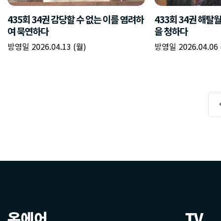
온에어
TV