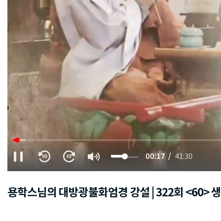
00:19
41:30
용학스님의 대방광불화엄경 강설 | 322회 <60>