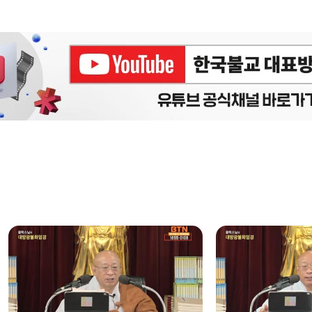
에피소드
구간반복 북마크
책갈피 북마크
설
정