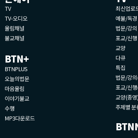
TV
최신업로
TV-오디오
예불/독경
울림채널
법문/강의
불교채널
포교/신행
교양
BTN+
다큐
특집
BTNPLUS
법문/강의
오늘의법문
포교/신행
마음울림
교양(종영
이야기불교
주제별 분
수행
MP3다운로드
BTN