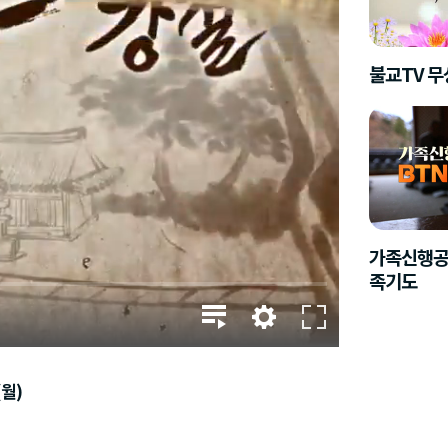
불교TV 
가족신행공
족기도
(월)