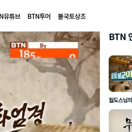
TN유튜브
BTN투어
불국토상조
BTN
월도스님의