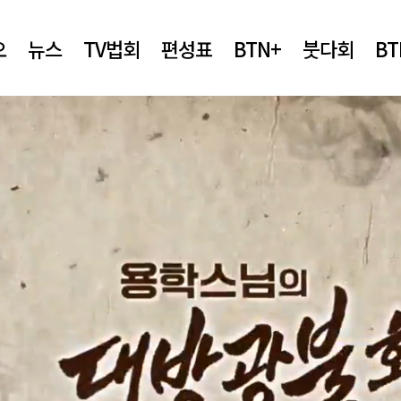
오
뉴스
TV법회
편성표
BTN+
붓다회
B