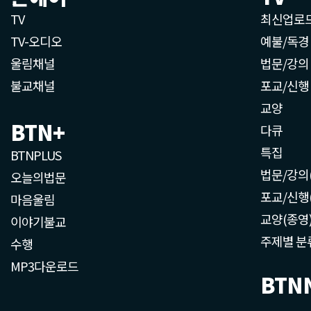
TV
최신업로
TV-오디오
예불/독경
울림채널
법문/강의
불교채널
포교/신행
교양
BTN+
다큐
특집
BTNPLUS
법문/강의
오늘의법문
포교/신행
마음울림
교양(종영
이야기불교
주제별 분
수행
MP3다운로드
BTN