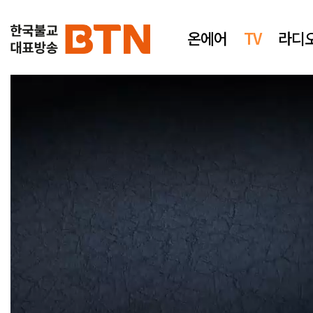
온에어
TV
라디