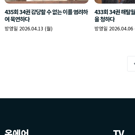
온에어
TV