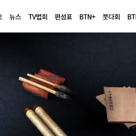
오
뉴스
TV법회
편성표
BTN+
붓다회
B