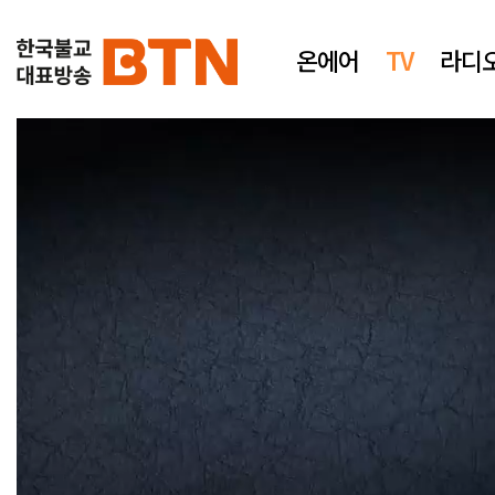
온에어
TV
라디