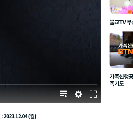
불교TV 
가족신행공
족기도
 2023.12.04 (월)