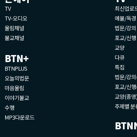
TV
최신업로
TV-오디오
예불/독경
울림채널
법문/강의
불교채널
포교/신행
교양
BTN+
다큐
특집
BTNPLUS
법문/강의
오늘의법문
포교/신행
마음울림
교양(종영
이야기불교
주제별 분
수행
MP3다운로드
BTN