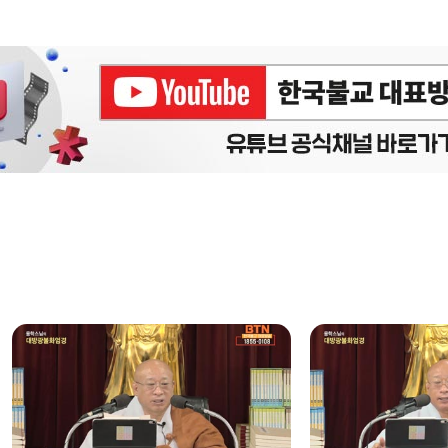
에피소드
구간반복 북마크
책갈피 북마크
설
정