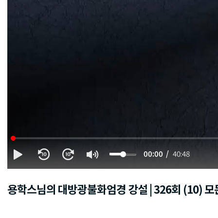
00:00
40:48
용학스님의 대방광불화엄경 강설 | 326회 (10)