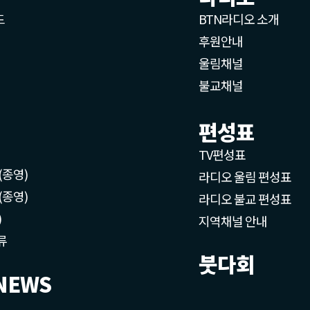
드
BTN라디오 소개
후원안내
울림채널
불교채널
편성표
TV편성표
(종영)
라디오 울림 편성표
(종영)
라디오 불교 편성표
)
지역채널 안내
류
붓다회
NEWS