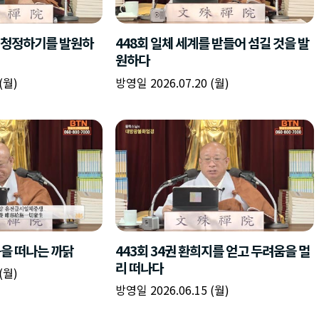
책
구
플
이름
이름
이름
갈
간
레
피
반
이
주소
시간
시작시간
확인
입
복
리
확인
력
입
스
닫기
이미지
종료시간
닫기
력
트
추
설명
가
확인
닫기