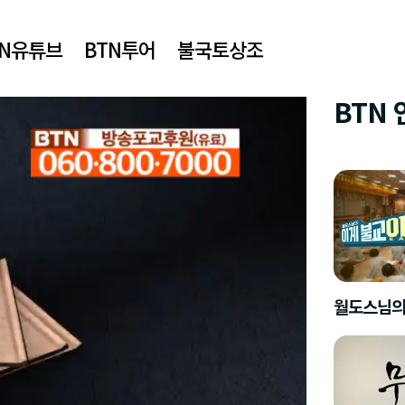
TN유튜브
BTN투어
불국토상조
BTN
월도스님의