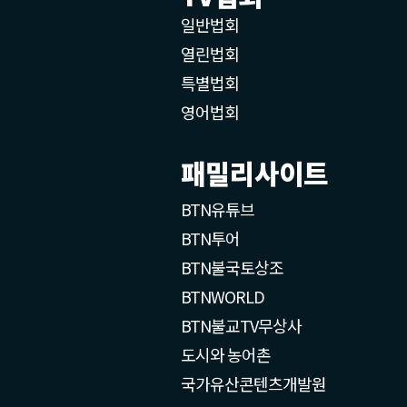
일반법회
열린법회
특별법회
영어법회
패밀리사이트
BTN유튜브
BTN투어
BTN불국토상조
BTNWORLD
BTN불교TV무상사
도시와 농어촌
국가유산콘텐츠개발원