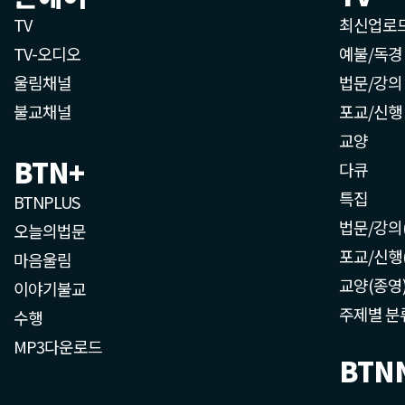
TV
최신업로
TV-오디오
예불/독경
울림채널
법문/강의
불교채널
포교/신행
교양
BTN+
다큐
특집
BTNPLUS
법문/강의
오늘의법문
포교/신행
마음울림
교양(종영
이야기불교
주제별 분
수행
MP3다운로드
BTN