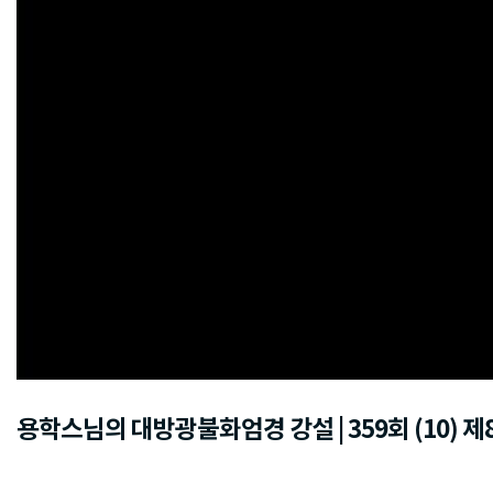
용학스님의 대방광불화엄경 강설 | 359회 (10)