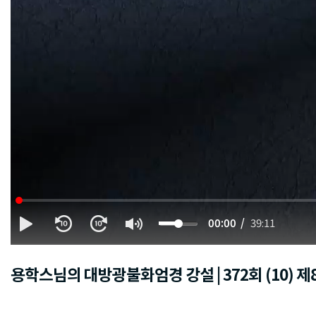
00:00
39:11
용학스님의 대방광불화엄경 강설 | 372회 (10)