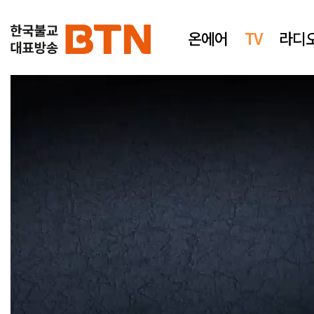
온에어
TV
라디