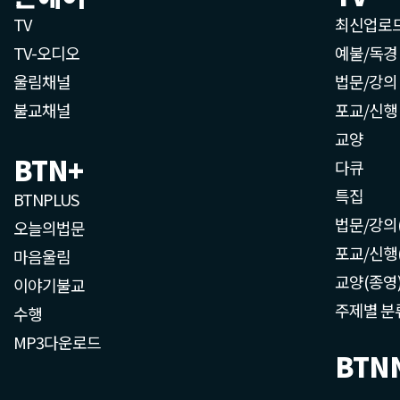
TV
최신업로
TV-오디오
예불/독경
울림채널
법문/강의
불교채널
포교/신행
교양
BTN+
다큐
특집
BTNPLUS
법문/강의
오늘의법문
포교/신행
마음울림
교양(종영
이야기불교
주제별 분
수행
MP3다운로드
BTN