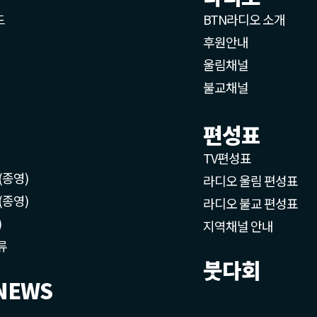
드
BTN라디오 소개
후원안내
울림채널
불교채널
편성표
TV편성표
(종영)
라디오 울림 편성표
(종영)
라디오 불교 편성표
)
지역채널 안내
류
붓다회
NEWS