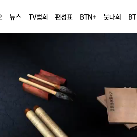
오
뉴스
TV법회
편성표
BTN+
붓다회
B