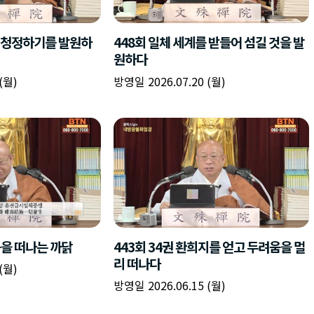
책
구
플
이름
이름
이름
갈
간
레
피
반
이
주소
시간
시작시간
확인
입
복
리
확인
력
입
스
닫기
이미지
종료시간
닫기
력
트
추
설명
가
확인
닫기