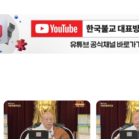
에피소드
구간반복 북마크
책갈피 북마크
설
정