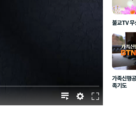
불교TV 
가족신행공
족기도