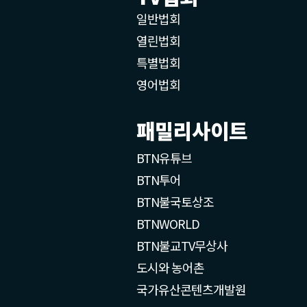
일반법회
열린법회
특별법회
영어법회
패밀리사이트
BTN유튜브
BTN투어
BTN불국토상조
BTNWORLD
BTN불교TV무상사
도시와 농어촌
국가유산콘텐츠개발원