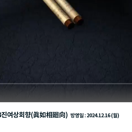
 제8진여상회향(眞如相廻向)
방영일 : 2024.12.16 (월)