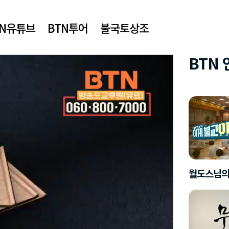
TN유튜브
BTN투어
불국토상조
BTN
월도스님의