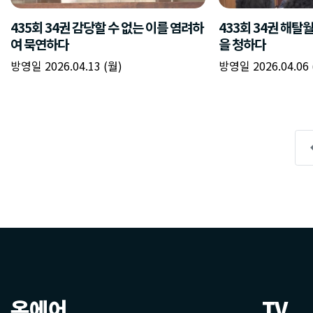
온에어
TV