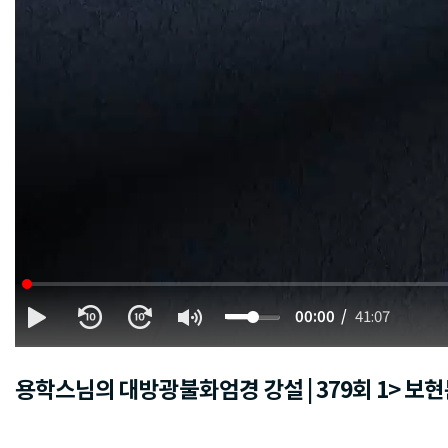
00:00
41:07
용학스님의 대방광불화엄경 강설 | 379회 1> 