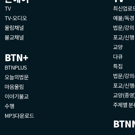
TV
최신업로
TV-오디오
예불/독경
울림채널
법문/강의
불교채널
포교/신행
교양
BTN+
다큐
특집
BTNPLUS
법문/강의
오늘의법문
포교/신행
마음울림
교양(종영
이야기불교
주제별 분
수행
MP3다운로드
BTN