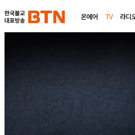
온에어
TV
라디