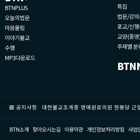
특집
BTNPLUS
법문/강의
오늘의법문
포교/신행
마음울림
교양(종영
이야기불교
주제별 분
수행
MP3다운로드
BTN
공지사항
대한불교조계종 명예원로의원 현봉당 근일
BTN소개
찾아오시는길
이용약관
개인정보처리방침
사업