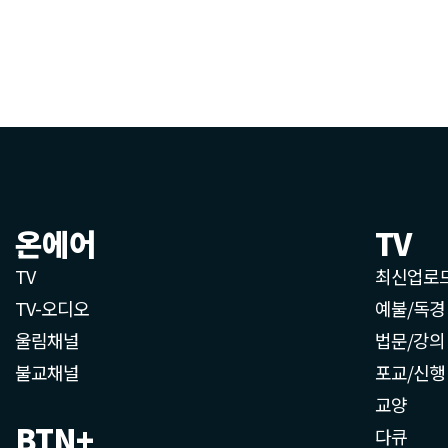
온에어
TV
TV
최신업로
TV-오디오
예불/독경
울림채널
법문/강의
불교채널
포교/신행
교양
BTN+
다큐