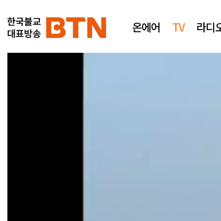
온에어
TV
라디