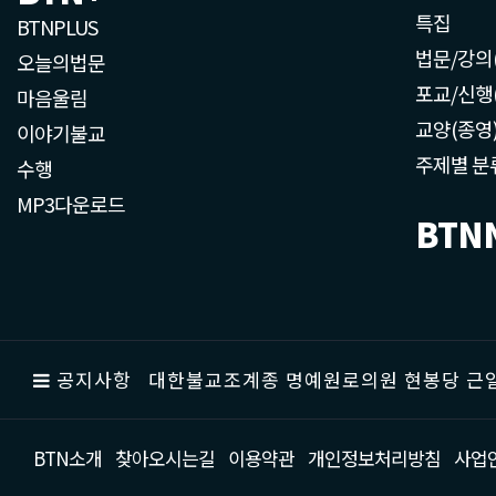
특집
BTNPLUS
법문/강의
오늘의법문
포교/신행
마음울림
교양(종영
이야기불교
주제별 분
수행
MP3다운로드
BTN
공지사항
대한불교조계종 명예원로의원 현봉당 근일
BTN소개
찾아오시는길
이용약관
개인정보처리방침
사업