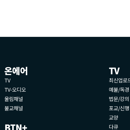
온에어
TV
TV
최신업로
TV-오디오
예불/독경
울림채널
법문/강의
불교채널
포교/신행
교양
BTN+
다큐