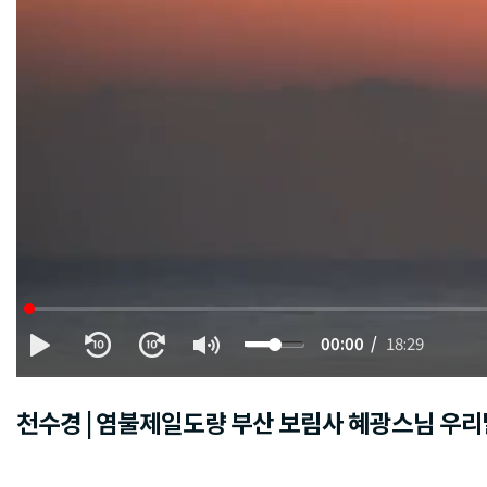
00:00
18:29
천수경 | 염불제일도량 부산 보림사 혜광스님 우리