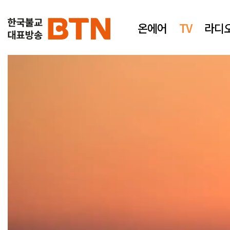
온에어
TV
라디