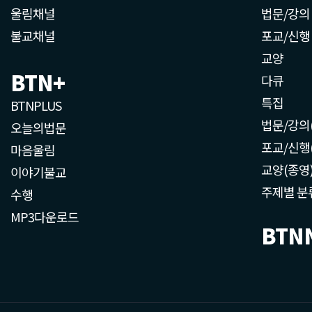
울림채널
법문/강의
불교채널
포교/신행
교양
BTN+
다큐
특집
BTNPLUS
법문/강의
오늘의법문
포교/신행
마음울림
교양(종영
이야기불교
주제별 분
수행
MP3다운로드
BTN