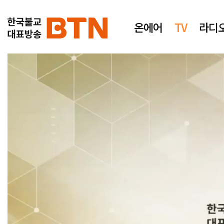
온에어
TV
라디