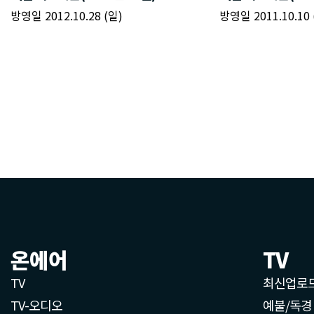
온에어
TV
TV
최신업로
TV-오디오
예불/독경