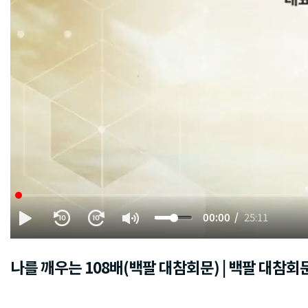
00:00
25:11
나를 깨우는 108배(백팔 대참회문) | 백팔 대참회문