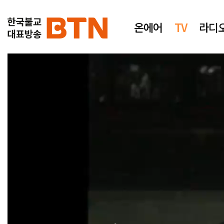
온에어
TV
라디