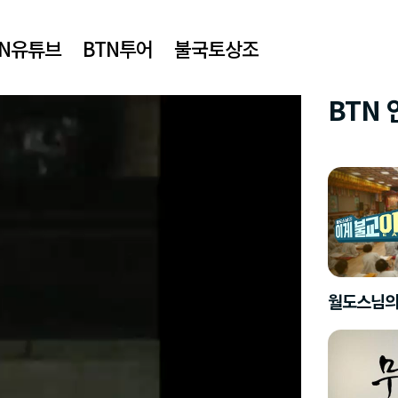
TN유튜브
BTN투어
불국토상조
BTN
월도스님의