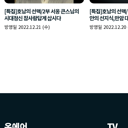
온에어
TV