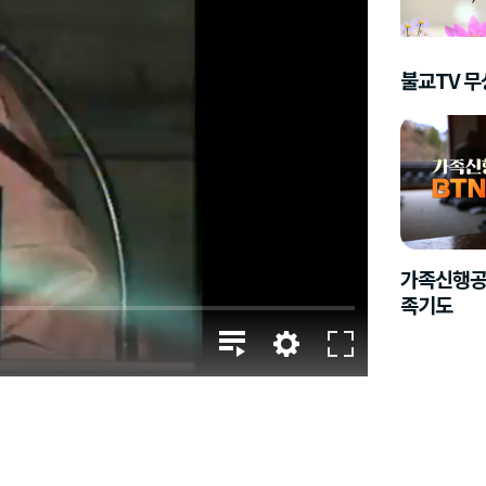
불교TV 
가족신행공
족기도