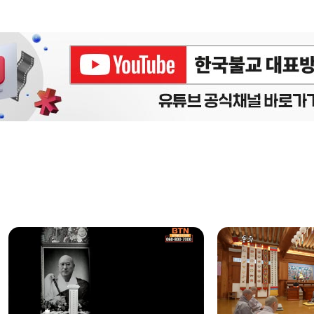
에피소드
구간반복 북마크
책갈피 북마크
설
정