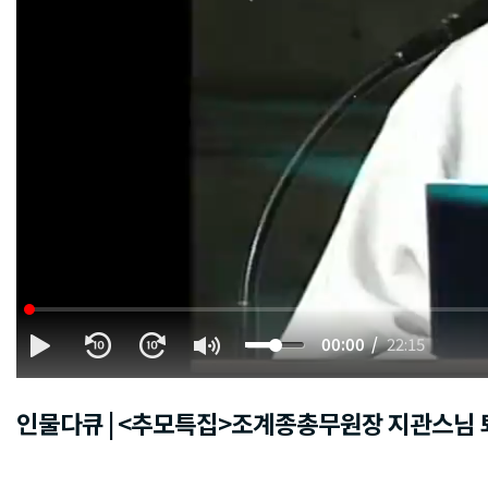
00:00
22:15
인물다큐 | <추모특집>조계종총무원장 지관스님