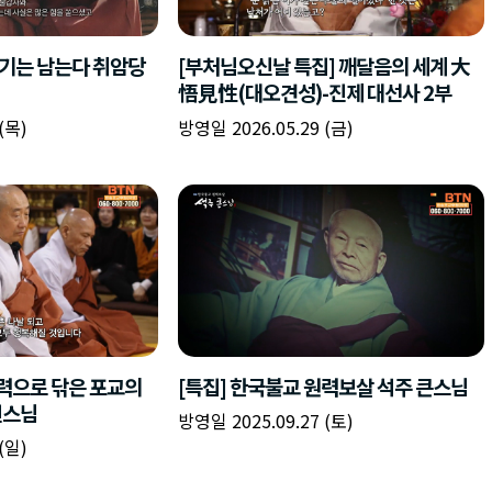
책
구
플
이름
이름
이름
갈
간
레
피
반
이
주소
시간
시작시간
확인
입
복
리
확인
력
입
스
닫기
이미지
종료시간
닫기
력
트
추
설명
가
확인
닫기