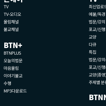
TV
최신업로
TV-오디오
예불/독경
울림채널
법문/강의
불교채널
포교/신행
교양
BTN+
다큐
특집
BTNPLUS
법문/강의
오늘의법문
포교/신행
마음울림
교양(종영
이야기불교
주제별 분
수행
MP3다운로드
BTN