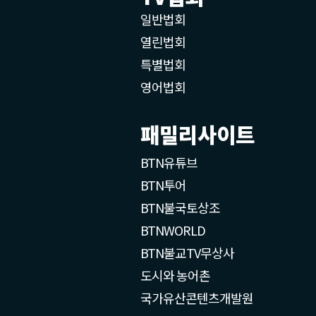
일반법회
열린법회
특별법회
영어법회
패밀리사이트
BTN유튜브
BTN투어
BTN불국토상조
BTNWORLD
BTN불교TV무상사
도시와 농어촌
국가유산콘텐츠개발원