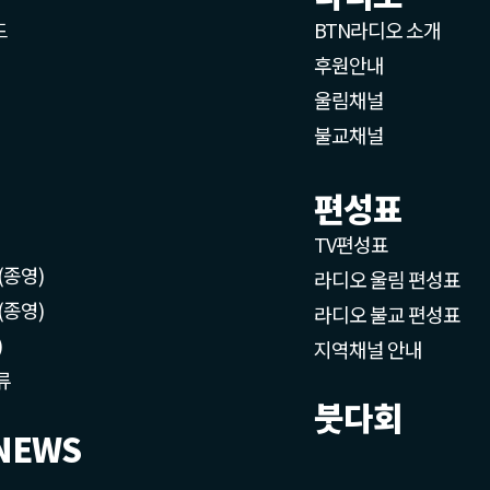
드
BTN라디오 소개
후원안내
울림채널
불교채널
편성표
TV편성표
(종영)
라디오 울림 편성표
(종영)
라디오 불교 편성표
)
지역채널 안내
류
붓다회
NEWS