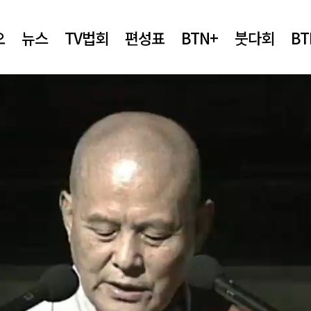
오
뉴스
TV법회
편성표
BTN+
붓다회
B